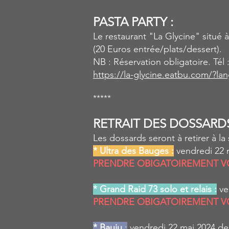
PASTA PARTY :
Le restaurant "La Glycine" situé
(20 Euros entrée/plats/dessert).
NB : Réservation obligatoire. Tél 
https://la-glycine.eatbu.com/?lan
*****
RETRAIT DES DOSSARDS
Les dossards seront à retirer à la
* Ultra des Bauges :
vendredi 22 
PRENDRE OBIGATOIREMENT VO
* Grand Raid 73 solo et relais :
ve
PRENDRE OBIGATOIREMENT VO
* Bauju
:
vendredi 22 mai 2024 de