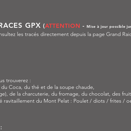
TRACES GPX
(
ATTENTION
-
Mise à jour possible j
nsultez les tracés directement depuis la page Grand Ra
us trouverez :
e, du Coca, du thé et de la soupe chaude,
nge), de la charcuterie, du fromage, du chocolat, des fru
ié ravitaillement du Mont Pelat : Poulet / diots / frites / o
: