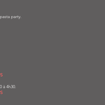
pasta party.
PS
0 à 4h30.
PS