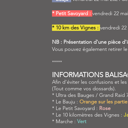
* Petit Savoyard :
vendredi 22 mai
* 10 km des Vignes :
vendredi 22
NB : Présentation d'une pièce d'i
Vous pouvez également retirer le 
*****
INFORMATIONS BALISA
Afin d'éviter les confusions et l
(Tout comme vos dossards).
* Ultra des Bauges / Grand Raid 7
* Le Bauju :
Orange sur les part
* Le Petit Savoyard :
Rose
* Le 10 kilomètres des Vignes :
J
* Marche :
Vert