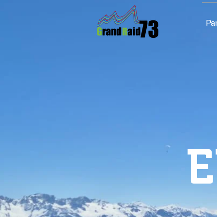
Par
E