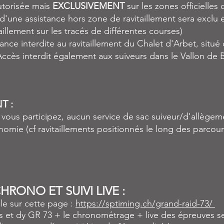
utorisée mais
EXCLUSIVEMENT
sur les zones officielles 
 d'une assistance hors zone de ravitaillement sera exclu 
taillement sur les tracés de différentes courses)
tance interdite au ravitaillement du Chalet d'Arbet, situ
Accès interdit également aux suiveurs dans le Vallon de 
T :
 vous participez, aucun service de sac suiveur/d'allège
omie (cf ravitaillements positionnés le long des parcours)
HRONO ET SUIVI LIVE :
le sur cette page :
https://sptiming.ch/grand-raid-73/
es et dy GR 73 + le chronométrage + live des épreuves s