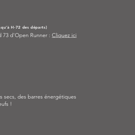
usqu'à H-72 des départs)
id 73 d'Open Runner :
Cliquez ici
its secs, des barres énergétiques
eufs !