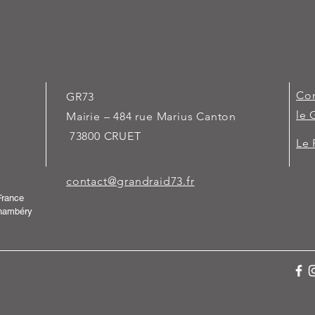
Com
GR73
le 
Mairie – 484 rue Marius Canton
73800 CRUET
Le 
contact@grandraid73.fr
France
hambéry