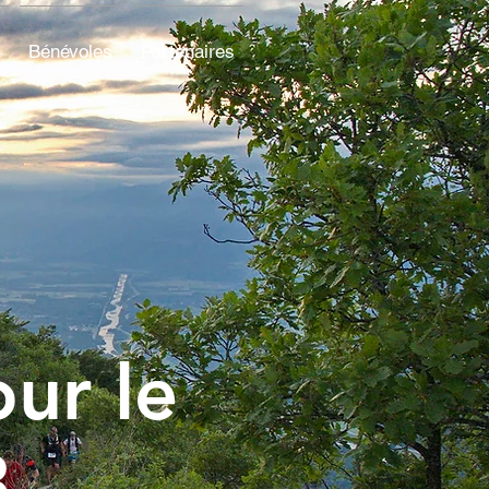
Bénévoles
Partenaires
our le
3