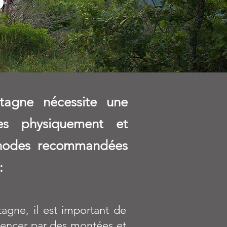
tagne nécessite une
tes physiquement et
thodes recommandées
:
agne, il est important de
mmencer par des montées et