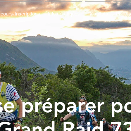
cours-Inscriptions
Infos pratiques
Résultats
Photos
se préparer p
Grand Raid 7