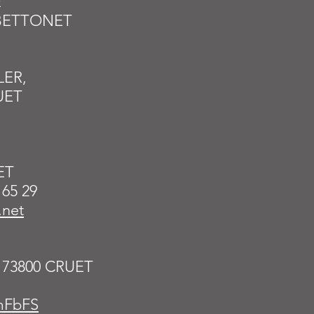
E
 BETTONET
LER,
RUET
ET
 65 29
.net
– 73800 CRUET
mFbFS