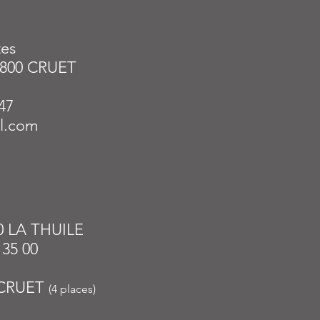
tes
3800 CRUET
47
il.com
0 LA THUILE
 35 00
 CRUET
(
4 places)