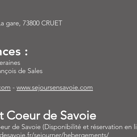
La gare, 73800 CRUET
n
ces :
eraines
rançois de Sales
.com
-
www.sejoursensavoie.com
 Coeur de Savoie
r de Savoie (Disponibilité et réservation en l
desavoie.fr/sejourner/hebergements/