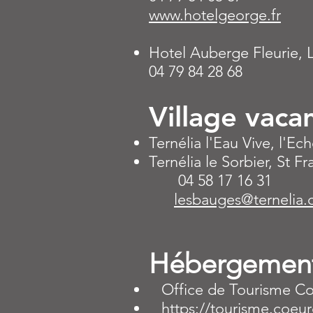
www.hotelgeorge.fr
Hotel Auberge Fleurie, 
04 79 84 28 68
Village vaca
Ternélia l'
Eau Vive, l'Ech
Ternélia le Sorbier
, St F
04 58 17 16 31
lesbauges@t
ernelia
Hébergement
Office de Tourisme Coeu
https://tourisme.coeur