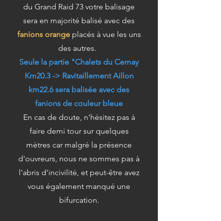
du Grand Raid 73 votre balisage
sera en majorité balisé avec des
fanions orange
placés à vue les uns
des autres.
Seule la partie "Chalets du Cernay
Km20.3 -> Ravitaillement Aillon
km22.6 sera balisée avec des
fanions de couleur bleue
En cas de doute, n'hésitez pas à
faire demi tour sur quelques
mètres car malgré la présence
d'ouvreurs, nous ne sommes pas à
l'abris d'incivilité, et peut-être avez
vous également manqué une
bifurcation.