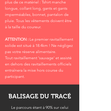
plus de ce matériel : Tshirt manche
longue, collant long, gants et gants
imperméables, bonnet, pantalon de
pluie. Tous les vêtements doivent être
à la taille du coureur.
ATTENTION :
Le premier ravitaillement
solide est situé à 18.4km ! Ne négligez
pas votre réserve alimentaire.
Tout ravitaillement 'sauvage' et assisté
en dehors des ravitaillements officiels
entraînera la mise hors course du
participant.
BALISAGE DU TRACÉ
Le parcours étant à 90% sur celui