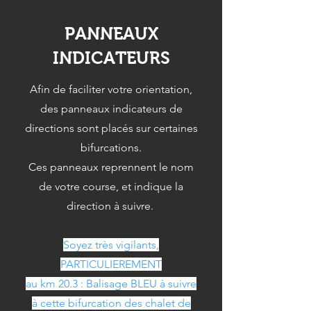
PANNEAUX
INDICATEURS
Afin de faciliter votre orientation,
des panneaux indicateurs de
directions sont placés sur certaines
bifurcations.
Ces panneaux reprennent le nom
de votre course, et indique la
direction à suivre.
Soyez très vigilants,
PARTICULIEREMENT
au km 20.3 : Balisage BLEU à suivre
à cette bifurcation des chalet de