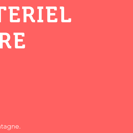
TERIEL
RE
ntagne.