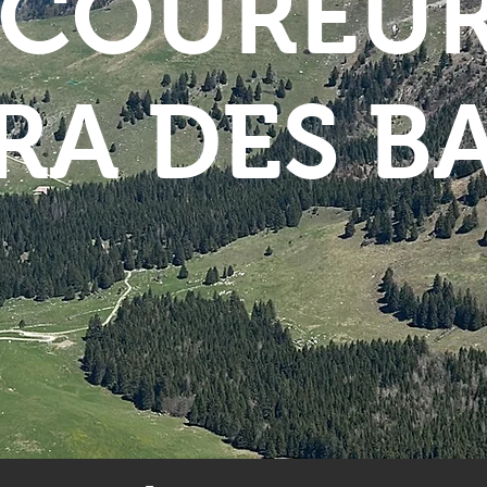
COUREU
RA DES B