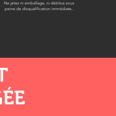
Ne jetez ni emballage, ni détritus sous
peine de disqualification immédiate.
.
ET
GÉE