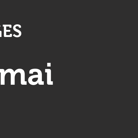
GES
 mai