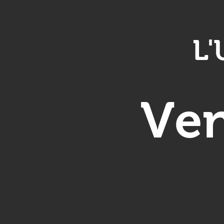
L
Ven